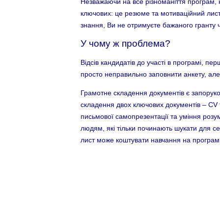
Незважаючи на все різноманіття програм, н
ключових: це резюме та мотиваційний лист.
знання, Ви не отримуєте бажаного гранту ч
У чому ж проблема?
Відсів кандидатів до участі в програмі, пе
просто неправильно заповнити анкету, але
Грамотне складення документів є запоруко
складення двох ключових документів – CV т
письмової самопрезентації та уміння розум
людям, які тільки починають шукати для с
лист може коштувати навчання на програмі м