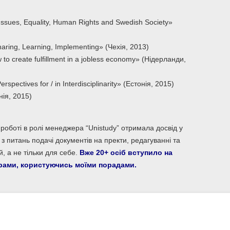
Issues, Equality, Human
Rights and Swedish Society»
aring, Learning,
Implementing» (Чехія, 2013)
o create fulfillment in a
jobless economy» (Нідерланди,
erspectives for / in
Interdisciplinarity» (Естонія, 2015)
нія, 2015)
а роботі в ролі менеджера
“Unistudy” отримала досвід у
і
з питань подачі документів на пректи, редагуванні та
, а не тільки для себе.
Вже 20+ осіб
вступило на
ограми, користуючись
моїми порадами.