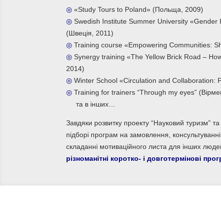
◎
«Study Tours to Poland» (Польща, 2009)
◎
Swedish Institute Summer University «Gender 
(Швеція, 2011)
◎
Training course «Empowering Communities: Sh
◎
Synergy training «The Yellow Brick Road – How t
2014)
◎
Winter School «Circulation and Collaboration: P
◎
Training for trainers “Through my eyes” (Вірме
та в інших…
Завдяки розвитку проекту “Науковий туризм” т
підборі програм на замовлення, консультуванн
складанні
мотиваційного листа для інших людей
різноманітні коротко- і довготермінові пр