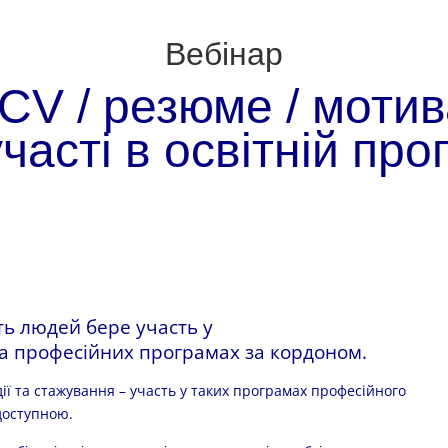
Вебінар
CV / резюме / мотив
часті в освітній про
ть людей бере участь у
та професійних програмах за кордоном.
дії та стажування – участь у таких програмах професійного
 доступною.