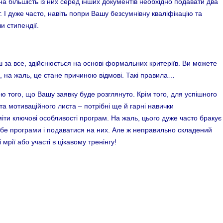
а більшість із них серед інших документів необхідно подавати два
 І дуже часто, навіть попри Вашу безсумнівну кваліфікацію та
и стипендії.
рш за все, здійснюється на основі формальних критеріїв. Ви можете
, на жаль, це стане причиною відмові. Такі правила…
ю того, що Вашу заявку буде розглянуто. Крім того, для успішного
а мотиваційного листа – потрібні ще й гарні навички
іти ключові особливості програм. На жаль, цього дуже часто бракує
ебе програми і подаватися на них. Але ж неправильно складений
рії або участі в цікавому тренінгу!