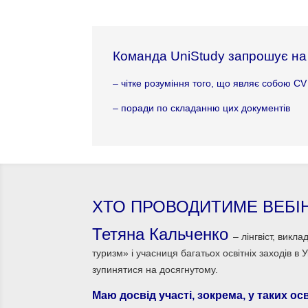
Команда UniStudy запрошує на в
– чітке розуміння того, що являє собою CV
– поради по складанню цих документів
ХТО ПРОВОДИТИМЕ ВЕБІ
Тетяна Кальченко
– лінгвіст, вик
туризм» і учасниця багатьох освітніх заходів в У
зупинятися на досягнутому.
Маю досвід участі, зокрема, у таких осв