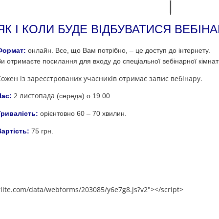
ЯК І КОЛИ БУДЕ ВІДБУВАТИСЯ ВЕБІНА
Формат:
онлайн. Все, що Вам потрібно, – це доступ до інтернету.
Ви отримаєте посилання для входу до спеціальної вебінарної кімнат
Кожен із зареєстрованих учасників отримає запис вебінару.
2 листопада
Час:
(середа) о 19.00
Тривалість:
орієнтовно 60 – 70 хвилин.
Вартість:
75 грн.
lerlite.com/data/webforms/203085/y6e7g8.js?v2"></script>